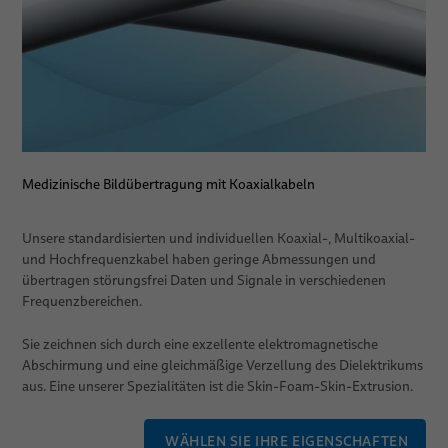
PULSAR® - modulare Plattform für medizinische Robotik
ORION Patientenpositioniersystem von BizLink
Dienstleistungen
Beratung, Engineering & Design
Medizinische Bildübertragung mit Koaxialkabeln
Build-to-Print
Systemtechnik / Baugruppenmontage
Unsere standardisierten und individuellen Koaxial-, Multikoaxial-
und Hochfrequenzkabel haben geringe Abmessungen und
Individuelle Logistikkonzepte
übertragen störungsfrei Daten und Signale in verschiedenen
Frequenzbereichen.
Rapid Prototyping von Spritzgussteilen
Sie zeichnen sich durch eine exzellente elektromagnetische
System verification
Abschirmung und eine gleichmäßige Verzellung des Dielektrikums
aus. Eine unserer Spezialitäten ist die Skin-Foam-Skin-Extrusion.
Anwendungen
WÄHLEN SIE IHRE EIGENSCHAFTEN