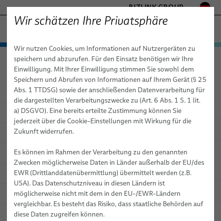
BIZLINK GROUP
Wir schätzen Ihre Privatsphäre
GESUNDHEITSWESEN
Wir nutzen Cookies, um Informationen auf Nutzergeräten zu
− ENGINEERED SOLUTIONS
Produkte & Dienstleistungen
speichern und abzurufen. Für den Einsatz benötigen wir Ihre
Gesundheitswesen
Produkte & Dienstleistungen
Medizinkabel
FABRIKAUTOMATION & MASCHINENBAU
Einwilligung. Mit Ihrer Einwilligung stimmen Sie sowohl dem
Standard- & Spezial-Kupferkabel
Medizinkabel
MARINE
Speichern und Abrufen von Informationen auf Ihrem Gerät (§ 25
MOBILITÄT
Abs. 1 TTDSG) sowie der anschließenden Datenverarbeitung für
Kundenspezifische Kabelmeterware
die dargestellten Verarbeitungszwecke zu (Art. 6 Abs. 1 S. 1 lit.
HALBLEITERTECHNIK
a) DSGVO). Eine bereits erteilte Zustimmung können Sie
Standardisierte und spezielle
Standard- & Spezial-Kupferkabel
TELECOM & NETWORKING
jederzeit über die Cookie-Einstellungen mit Wirkung für die
Kupferkabel, die die Vorteile Ihres
SILICONE CABLE SOLUTIONS
Zukunft widerrufen.
Faser-Optik-Kabel
Geräts voll ausschöpfen
Es können im Rahmen der Verarbeitung zu den genannten
elocab Miniaturkabel
Zwecken möglicherweise Daten in Länder außerhalb der EU/des
EWR (Drittlanddatenübermittlung) übermittelt werden (z.B.
Flachkabel
USA). Das Datenschutzniveau in diesen Ländern ist
elocab Endoskopiekabel
möglicherweise nicht mit dem in den EU-/EWR-Ländern
vergleichbar. Es besteht das Risiko, dass staatliche Behörden auf
Patientenmonitoring-Kabel
diese Daten zugreifen können.