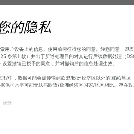
您的隐私
产品
存储和检索用户设备上的信息。使用前需征得您的同意。经您同意，
统的线缆组件
监护
职业生涯
医疗系统
 条第1 款）并出于所述处理目的对其进行后续数据处理（DSGVO Art. 6 
kie 设置撤销已授予的同意，并对撤销后的信息处理生效。
系统
医疗机器人
心电图（ECG）、脑电图
活动
脑磁图（MEG）
特制铜芯线缆可增强您
线缆
BizLink PULSAR 平台
过程中，数据可能会被传输到欧盟/欧洲经济区以外的国家/地区
患者监护
数据保护水平可能无法与欧盟/欧洲经济区国家/地区相比。存在
BizLink ORION 患者摆位系
生命支持系统
术
统计
计算机辅助手术 (CAS)
实验室诊断
环和 Y 形分路器
内窥镜线缆系统