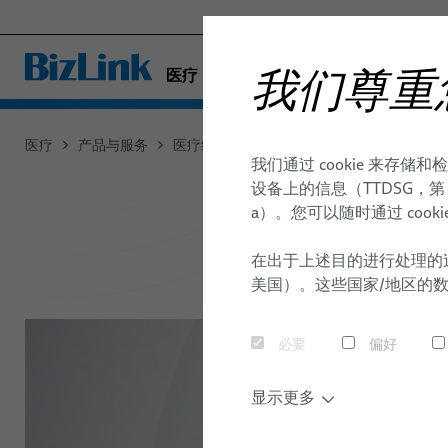
我们尊重
医疗
工厂自动化与机械
海事
医疗
产品与服务
医疗线缆
标准和特制铜芯散装线缆
我们通过 cookie 来
交通
医疗线缆
诊断成像
质量
内窥镜检查
出版物
用于医疗系
设备上的信息（TTDSG，第 25
半导体技术
a）。您可以随时通过 coo
定制化散装线缆
X 射线
线束和电缆
通讯与网络
技术
体内
环境与能源
标准化和
标准和特制铜芯散装线缆
乳腺 X 光检查
定制化医疗
- ENGINEERED SOLUTIONS
在出于上述目的进行处理的
研究开发
外科手术
全球网络
美国）。这些国家/地区的
SILICONE CABLE SOLUTIONS
光缆
CT 计算机断层扫描
一次性线缆
高频手
elocab 微型线缆
磁共振成像 (MRI)
线缆子系统
必要
偏好
机器人和
扁平线排
模制插头、索
显示更多
elocab 内窥镜线缆
elocab 
患者监护线缆