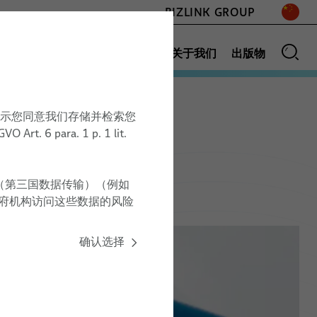
BIZLINK GROUP
与服务
应用
销售网络
新闻
关于我们
出版物
即表示您同意我们存储并检索您
放射治疗
服务
para. 1 p. 1 lit.
31.07. – 30.09.2026
（EEG）和
咨询、工程和设计
美容
MEDTEC 2026
设备的优势
按图生产
（第三国数据传输）（例如
上海新国际博览中心, 中国
牙科
政府机构访问这些数据的风险
统
系统技术/模块组装
展位号：N1, 1F110
患者摆位
个性化物流方案
确认选择
主办方官网
模制零件的快速原型制作
系统验证