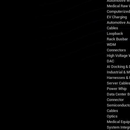
Automotive W
Medical Raw 
Computerize
EV Charging
Automotive A
Cables
Loopback
Rack Busbar
WDM
Connectors
High Voltage
DAC
AI Docking & 
Industrial & M
Harnesses & 
Server Cable
Power Whip
Data Center 
Connector
Semiconducto
Cables
Optics
Medical Equip
System Integr