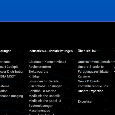
ösungen
Industrien & Dienstleistungen
Über BizLink
E
onnects
Glasfaser-Konnektivität &
Unternehmensübersicht
N
mart Cockpit
Rechenzentren
Unsere Standorte
wer Distribution
Elektrogeräte
Fertigungszertifikate
VIDIA MGX™
KI Edge
Karriere
Lösungen für Geräte
News & Events
ystems
Silikonkabel-Lösungen
Kontaktieren Sie uns
ation
Schiffbau & Marine
Unsere Expertise
onance Imaging
Medizinische Robotik
Medizinische Kabel- &
Expertise
Systemlösungen
Maschinenbau