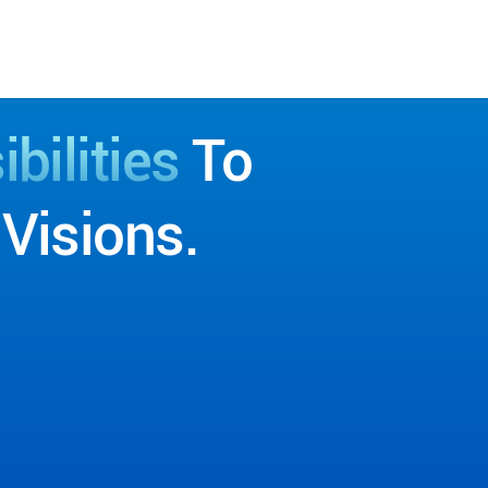
bilities
To
Visions.