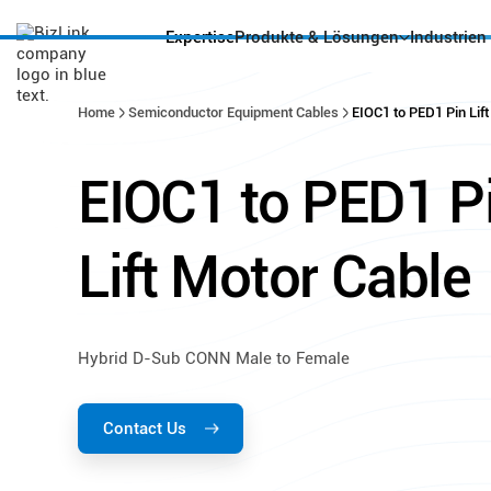
Expertise
Produkte & Lösungen
Industrien
Home
Semiconductor Equipment Cables
EIOC1 to PED1 Pin Lif
EIOC1
to
PED1
P
Lift
Motor
Cable
Hybrid D-Sub CONN Male to Female
Contact Us