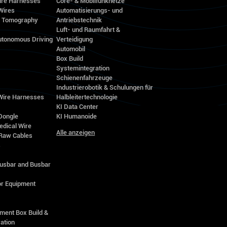
ire Harnesses
Core- & Mobilfunknetze
Wires
Automatisierungs- und
d Tomography
Antriebstechnik
Luft- und Raumfahrt &
utonomous Driving
Verteidigung
Automobil
Box Build
Systemintegration
Schienenfahrzeuge
Industrierobotik & Schulungen für
 Wire Harnesses
Halbleitertechnologie
KI Data Center
Dongle
KI Humanoide
edical Wire
Alle anzeigen
Raw Cables
s
Busbar and Busbar
r Equipment
ment Box Build &
ation