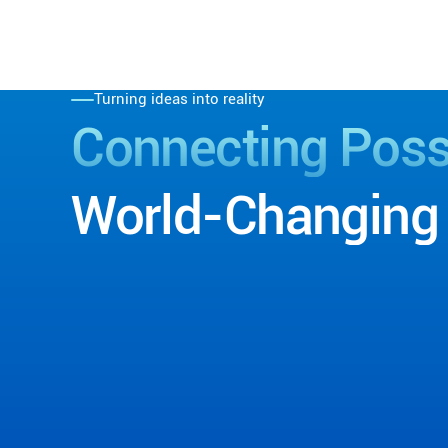
Turning ideas into reality
Connecting
Possi
World-Changing