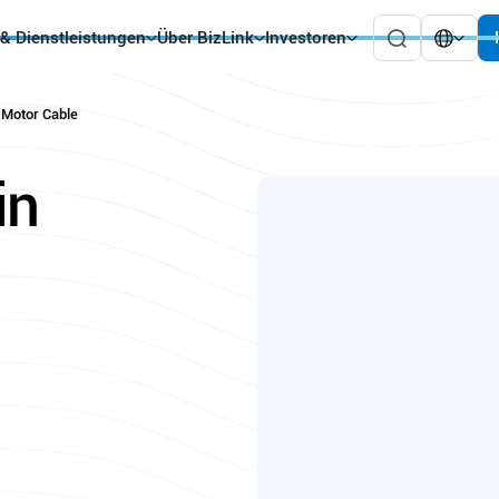
 & Dienstleistungen
Über BizLink
Investoren
t Motor Cable
in