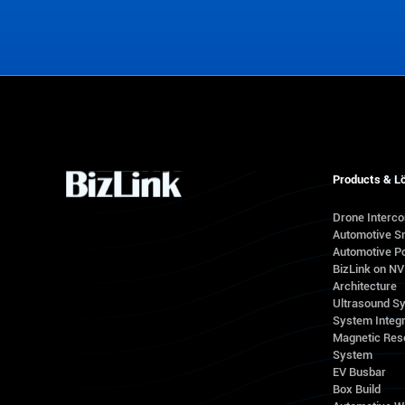
Contact Us
Products & L
Drone Interc
Automotive S
Automotive Po
BizLink on N
Architecture
Ultrasound S
System Integr
Magnetic Res
System
EV Busbar
Box Build