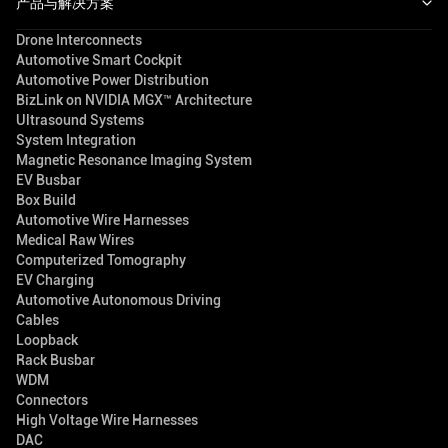
产品与解决方案
Drone Interconnects
Automotive Smart Cockpit
Automotive Power Distribution
BizLink on NVIDIA MGX™ Architecture
Ultrasound Systems
System Integration
Magnetic Resonance Imaging System
EV Busbar
Box Build
Automotive Wire Harnesses
Medical Raw Wires
Computerized Tomography
EV Charging
Automotive Autonomous Driving
Cables
Loopback
Rack Busbar
WDM
Connectors
High Voltage Wire Harnesses
DAC