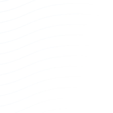
10G SFP+ Loopback Module
Loopback