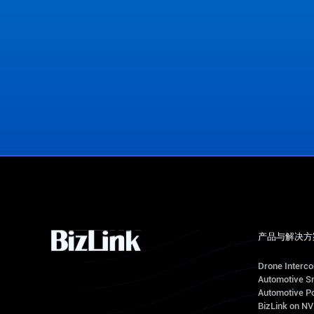
联系我们
产品与解决方
Drone Interc
Automotive S
Automotive Po
BizLink on N