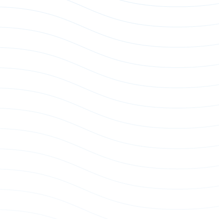
P-DD Loopback Module
25G SFP28 Loopback Module
Loopback