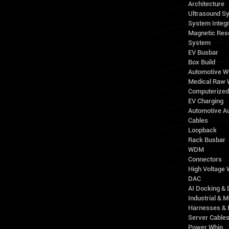
Architecture
Ultrasound S
System Integr
Magnetic Res
System
EV Busbar
Box Build
Automotive W
Medical Raw 
Computerize
EV Charging
Automotive A
Cables
Loopback
Rack Busbar
WDM
Connectors
High Voltage
DAC
AI Docking & 
Industrial & M
Harnesses & 
Server Cable
Power Whip