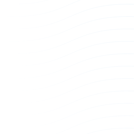
40G QSFP+ Loopback Module
400G QSF
Loopback
Loopback