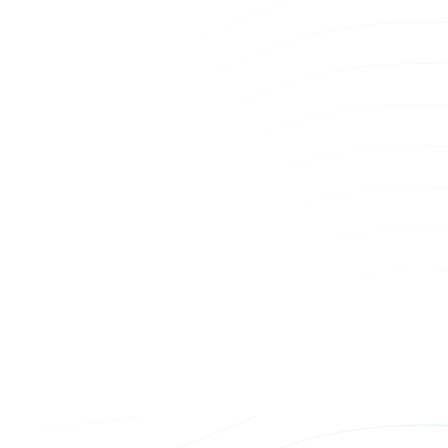
100G QSFP28 Loopback Module
Loopback