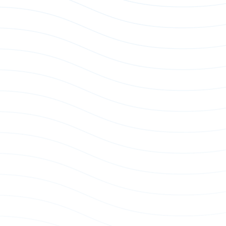
 3.5 毫米拷贝 2
USB-C to DP 1.4 Adapter
 & Dongle
AI Docking & Dongle