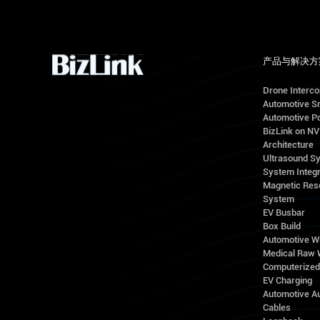
产品与解决方
Drone Interc
Automotive S
Automotive Po
BizLink on N
Architecture
Ultrasound S
System Integr
Magnetic Res
System
EV Busbar
Box Build
Automotive W
Medical Raw 
Computerize
EV Charging
Automotive A
Cables