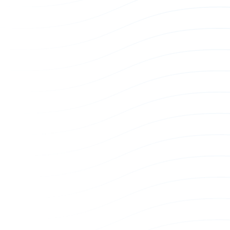
Thunderbolt 3 Docking Station (Alpine
USB-C 转
Ridge)
AI Docking
AI Docking & Dongle