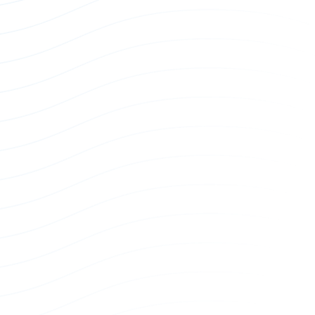
USB-C to 3.5mm Audio Combo Passive
Adapter
AI Docking & Dongle