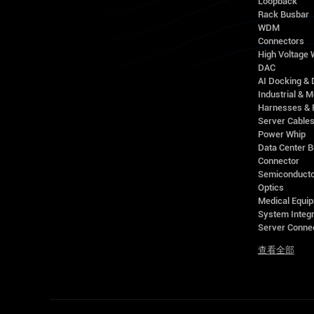
Loopback
Rack Busbar
WDM
Connectors
High Voltage
DAC
AI Docking & 
Industrial & M
Harnesses & 
Server Cable
Power Whip
Data Center 
Connector
Semiconducto
Optics
Medical Equip
System Integr
Server Conne
查看全部