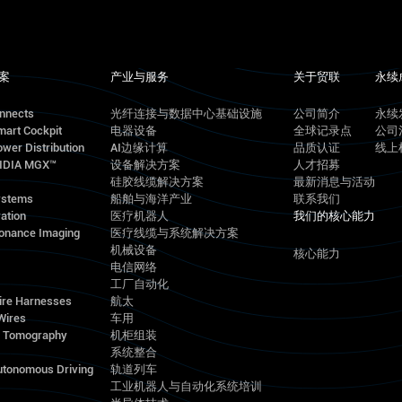
案
产业与服务
关于贸联
永续
onnects
光纤连接与数据中心基础设施
公司简介
永续
mart Cockpit
电器设备
全球记录点
公司
wer Distribution
AI边缘计算
品质认证
线上
VIDIA MGX™
设备解决方案
人才招募
硅胶线缆解决方案
最新消息与活动
ystems
船舶与海洋产业
联系我们
ation
医疗机器人
我们的核心能力
onance Imaging
医疗线缆与系统解决方案
机械设备
核心能力
电信网络
工厂自动化
ire Harnesses
航太
Wires
车用
d Tomography
机柜组装
系统整合
utonomous Driving
轨道列车
工业机器人与自动化系统培训