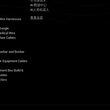
半导体技术
AI 数据中心
AI人形机器人
查看全部
 Wire Harnesses
Dongle
edical Wire
Raw Cables
s
Busbar and Busbar
r Equipment Cables
ment Box Build &
ation
ctors