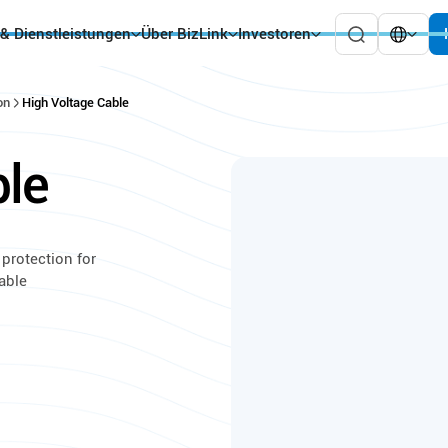
 & Dienstleistungen
Über BizLink
Investoren
on
High Voltage Cable
le
 protection for
iable