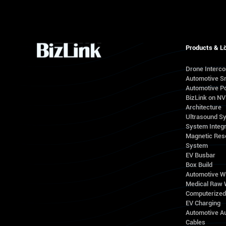
Products & L
Drone Interc
Automotive S
Automotive Po
BizLink on N
Architecture
Ultrasound S
System Integr
Magnetic Res
System
EV Busbar
Box Build
Automotive W
Medical Raw 
Computerize
EV Charging
Automotive A
Cables