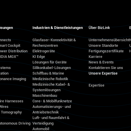
ösungen
Industrien & Dienstleistungen
Über BizLink
E
onnects
Glasfaser-Konnektivität &
Unternehmensübersicht
N
mart Cockpit
Rechenzentren
Unsere Standorte
wer Distribution
Elektrogeräte
Fertigungszertifikate
VIDIA MGX™
KI Edge
Karriere
Lösungen für Geräte
News & Events
ystems
Silikonkabel-Lösungen
Kontaktieren Sie uns
ation
Schiffbau & Marine
Unsere Expertise
onance Imaging
Medizinische Robotik
Medizinische Kabel- &
Expertise
Systemlösungen
Maschinenbau
ire Harnesses
Core- & Mobilfunknetze
Wires
Automatisierungs- und
d Tomography
Antriebstechnik
Luft- und Raumfahrt &
utonomous Driving
Verteidigung
Automobil