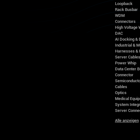
Loopback
Rack Busbar
WDM
Connectors
High Voltage
DAC
AI Docking & 
Industrial & M
Harnesses & 
Server Cable
Power Whip
Data Center 
Connector
Semiconducto
Cables
Optics
Medical Equip
System Integr
Server Conne
Alle anzeigen