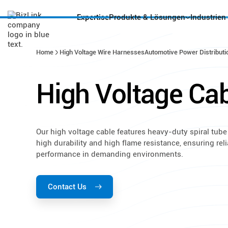
Expertise
Produkte & Lösungen
Industrien
Home
High Voltage Wire Harnesses
Automotive Power Distributi
High
Voltage
Cab
Our high voltage cable features heavy-duty spiral tube
high durability and high flame resistance, ensuring rel
performance in demanding environments.
Contact Us