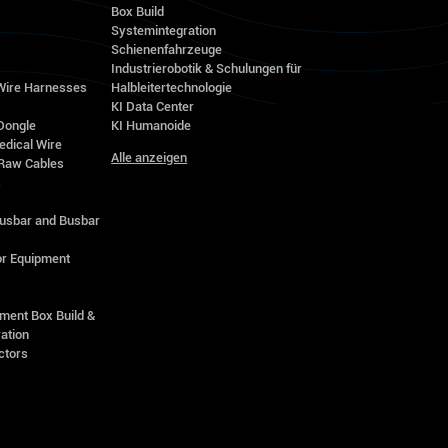
Box Build
Systemintegration
Schienenfahrzeuge
Industrierobotik & Schulungen für
 Wire Harnesses
Halbleitertechnologie
KI Data Center
Dongle
KI Humanoide
edical Wire
Alle anzeigen
Raw Cables
s
Busbar and Busbar
r Equipment
ment Box Build &
ation
ctors