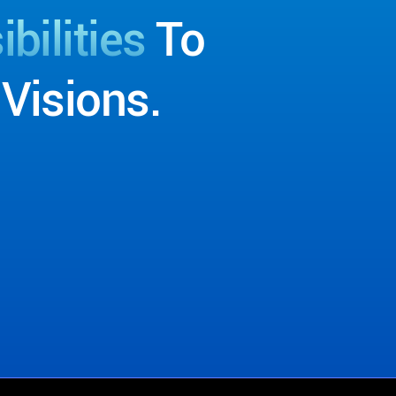
bilities
To
Visions.