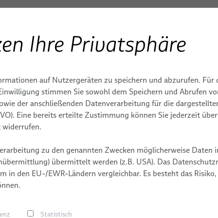
en Ihre Privatsphäre
Produkte & Dienstleistungen
Anwendungen
S
ENBAU
l
Reinraumkabel
ormationen auf Nutzergeräten zu speichern und abzurufen. Für 
IE
IONEN
TEME FÜR
MONITORING
KARRIERE
MEDIZINTECHNISCHE S
r Einwilligung stimmen Sie sowohl dem Speichern und Abrufen v
ECHNIK
sowie der anschließenden Datenverarbeitung für die dargestellt
Medizinische Robotik
EKG, EEG & MEG
DY
ND ENERGIE
TERMINE
DSGVO). Eine bereits erteilte Zustimmung können Sie jederzeit übe
 & -systeme
PULSAR® - modulare Plattfo
Patientenmonitoring
 widerrufen.
fische Medizinkabel
medizinische Robotik
E
E
Lebenserhaltende Syste
erarbeitung zu den genannten Zwecken möglicherweise Daten i
e Einwegkabel
ORION Patientenpositionie
uenz (HF)-Chirurgie
Minimale P
übermittlung) übermittelt werden (z.B. USA). Das Datenschutzni
BizLink
LABORDIAGNOSTIK
ysteme
 und Computerassistierte
m in den EU-/EWR-Ländern vergleichbar. Es besteht das Risiko,
e (CAS)
önnen.
Reinraumk
Stecker, Tüllen und
gen
renz
Statistisch