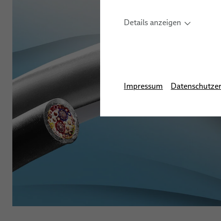
elocab End
Antimikrobielle Kabel
Details anzeigen
Reinraumkabel
Impressum
Datenschutzer