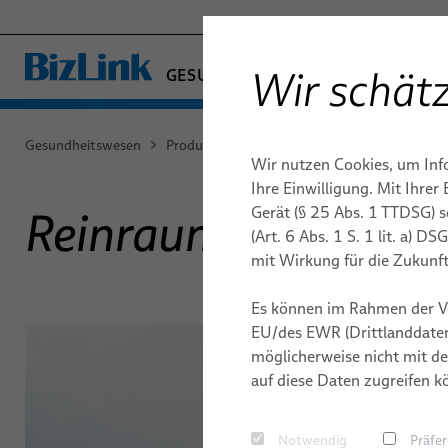
Wir schätz
GESUNDHEITSWESEN
− ENGINEERED SOLUTION
FABRIKAUTOMATION & MASCHIN
Gesundheitswesen
Produkte & Dienstleistungen
Medizinkabe
Wir nutzen Cookies, um Inf
MARINE
MEDIZINKABEL
DIAGNOSTISCHE BILDGEBUNG
QUALITÄT
ENDOSKOP
PUBLIKAT
KABELSYS
Ihre Einwilligung. Mit Ihre
MOBILITÄT
MEDIZINT
Gerät (§ 25 Abs. 1 TTDSG) 
Reinraumkabel
Kundenspezifische Kabelmeterware
Röntgen
HALBLEITERTECHNIK
TECHNOLOGIEN
INNER BO
UMWELT U
(Art. 6 Abs. 1 S. 1 lit. a) 
Kabelbäume
Standard- & Spezial-Kupferkabel
Mammographie
TELECOM & NETWORKING
mit Wirkung für die Zukunft
Kundenspezi
FORSCHUNG & ENTWICKLUNG
CHIRURGI
STANDORT
SILICONE CABLE SOLUTIONS
Faser-Optik-Kabel
Computertomographie
Es können im Rahmen der V
Medizinisch
Hochfreq
elocab Miniaturkabel
Magnetresonanztomographie (MRT)
EU/des EWR (Drittlanddaten
Kabel-Subs
Roboter-
möglicherweise nicht mit de
Flachkabel
Chirurgi
auf diese Daten zugreifen k
Umspritzte 
elocab Endoskopiekabel
Verzweigun
Notwendig
Präfe
Patientenmonitoring-Kabel