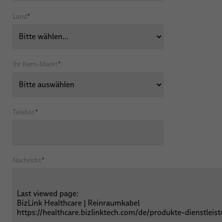
Land
*
Ihr Kern-Markt
*
Telefon
*
Nachricht
*