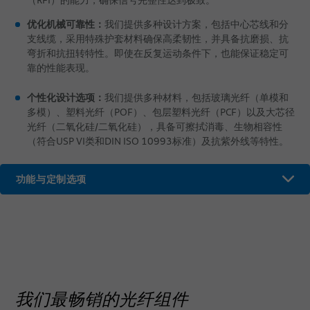
销售网络
（RFI）的能力，确保信号完整性达到极致。
诊断成像
优化机械可靠性：
我们提供多种设计方案，包括中心芯线和分
新闻
内窥镜检查
X 射线
支线缆，采用特殊护套材料确保高柔韧性，并具备抗磨损、抗
弯折和抗扭转特性。即使在反复运动条件下，也能保证稳定可
关于我们
体内
乳腺 X 光检查
靠的性能表现。
出版物
外科手术
质量
CT 计算机断层扫描
个性化设计选项：
我们提供多种材料，包括玻璃光纤（单模和
监护
技术
磁共振成像 (MRI)
高频手术
多模）、塑料光纤（POF）、包层塑料光纤（PCF）以及大芯径
光纤（二氧化硅/二氧化硅），具备可擦拭消毒、生物相容性
实验室诊断
研究开发
机器人和计算机辅助手术 (CAS)
心电图（ECG）、脑电图（EEG）和脑磁图（MEG）
（符合USP VI类和DIN ISO 10993标准）及抗紫外线等特性。
放射治疗
出版物
患者监护
功能与定制选项
美容
环境与能源
生命支持系统
牙科
全球网络
患者摆位
职业生涯
活动
我们最畅销的光纤组件