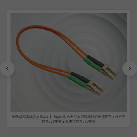
光纤LC双工线缆 ● figure 8, figure 0, 分支型 ● 特殊设计的压接套管 ● 外护套
拉力>30牛顿 ● 凯夫拉拉力>70牛顿