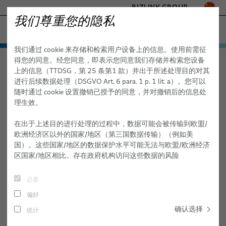
BIZLINK GROUP
我们尊重您的隐私
医疗
我们通过 cookie 来存储和检索用户设备上的信息。使用前需征
工厂自动化与机械
产品与服务
得您的同意。经您同意，即表示您同意我们存储并检索您设备
医疗
产品与服务
医疗线缆
光缆
海事
上的信息（TTDSG，第 25 条第1 款）并出于所述处理目的对其
医疗线缆
交通
进行后续数据处理（DSGVO Art. 6 para. 1 p. 1 lit. a）。您可以
半导体技术
随时通过 cookie 设置撤销已授予的同意，并对撤销后的信息处
光缆
定制化散装线缆
理生效。
通讯与网络
标准和特制铜芯散装线缆
- ENGINEERED SOLUTIONS
在出于上述目的进行处理的过程中，数据可能会被传输到欧盟/
SILICONE CABLE SOLUTIONS
欧洲经济区以外的国家/地区（第三国数据传输）（例如美
光缆
国）。这些国家/地区的数据保护水平可能无法与欧盟/欧洲经济
区国家/地区相比。存在政府机构访问这些数据的风险
elocab 微型线缆
扁平线排
必要
偏好
elocab 内窥镜线缆
确认选择
统计
患者监护线缆