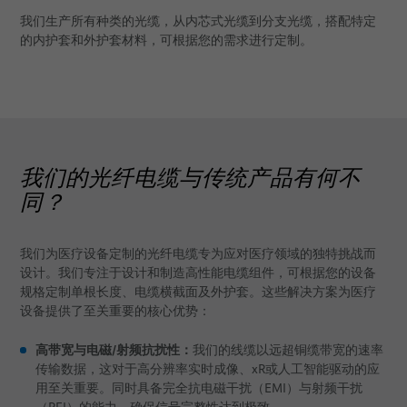
我们生产所有种类的光缆，从内芯式光缆到分支光缆，搭配特定
BizLink PULSAR 平台
的内护套和外护套材料，可根据您的需求进行定制。
BizLink ORION 患者摆位系统
服务
咨询、工程和设计
我们的光纤电缆与传统产品有何不
按图生产
同？
系统技术/模块组装
个性化物流方案
我们为医疗设备定制的光纤电缆专为应对医疗领域的独特挑战而
设计。我们专注于设计和制造高性能电缆组件，可根据您的设备
模制零件的快速原型制作
规格定制单根长度、电缆横截面及外护套。这些解决方案为医疗
设备提供了至关重要的核心优势：
系统验证
高带宽与电磁/射频抗扰性：
我们的线缆以远超铜缆带宽的速率
传输数据，这对于高分辨率实时成像、xR或人工智能驱动的应
应用
用至关重要。同时具备完全抗电磁干扰（EMI）与射频干扰