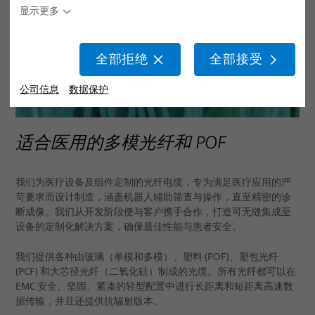
显示更多
抗菌线缆
洁净室线缆
全部拒绝
全部接受
用于医疗系统的线缆组件
公司信息
数据保护
线束和电缆系统
定制化医疗线缆
适合医用的多模光纤和 POF
一次性线缆
我们为医疗设备及组件定制的光纤电缆，专为满足医疗应用的严
线缆子系统
苛要求而设计制造，涵盖机器人辅助筛查与操作，直至精密的诊
断成像。我们从开发阶段便与客户携手合作，打造可无缝集成至
模制插头、索环和 Y 形分路器
设备的定制化解决方案，确保最佳性能与患者安全。
elocab 内窥镜线缆系统
我们提供各种由玻璃（单模和多模）、塑料 (POF)、塑包光纤
(PCF) 和大芯径光纤（二氧化硅）制成的光缆。所有光纤都可以在
医疗系统
EMC 安全、坚固、紧凑的轻型配置中进行长距离和短距离高速数
据传输，并且还提供抗辐射版本。
医疗机器人