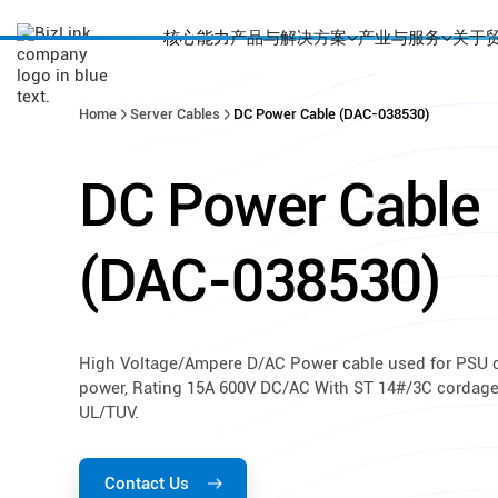
核心能力
产品与解决方案
产业与服务
关于
Home
Server Cables
DC Power Cable (DAC-038530)
DC
Power
Cable
(DAC-038530)
High Voltage/Ampere D/AC Power cable used for PSU d
power, Rating 15A 600V DC/AC With ST 14#/3C cordage
UL/TUV.
Contact Us