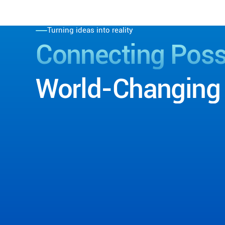
Turning ideas into reality
Connecting
Possi
World-Changing
Contact Us