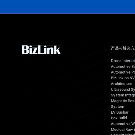
产品与解决方
Drone Interc
Automotive S
Automotive Po
BizLink on N
Architecture
Ultrasound S
System Integr
Magnetic Res
System
EV Busbar
Box Build
Automotive W
Medical Raw 