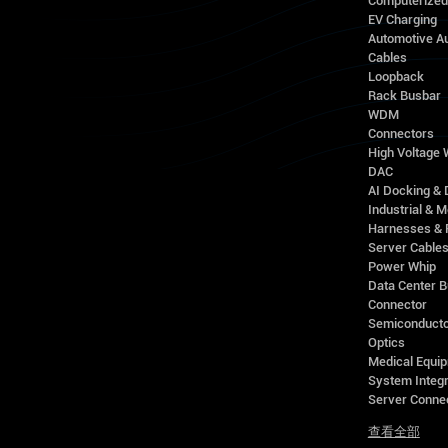
Computerize
EV Charging
Automotive A
Cables
Loopback
Rack Busbar
WDM
Connectors
High Voltage
DAC
AI Docking & 
Industrial & M
Harnesses & 
Server Cable
Power Whip
Data Center 
Connector
Semiconducto
Optics
Medical Equip
System Integr
Server Conne
查看全部