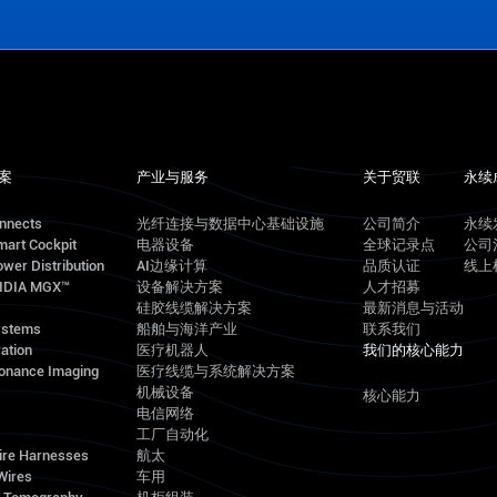
案
产业与服务
关于贸联
永续
onnects
光纤连接与数据中心基础设施
公司简介
永续
mart Cockpit
电器设备
全球记录点
公司
wer Distribution
AI边缘计算
品质认证
线上
VIDIA MGX™
设备解决方案
人才招募
硅胶线缆解决方案
最新消息与活动
ystems
船舶与海洋产业
联系我们
ation
医疗机器人
我们的核心能力
onance Imaging
医疗线缆与系统解决方案
机械设备
核心能力
电信网络
工厂自动化
ire Harnesses
航太
Wires
车用