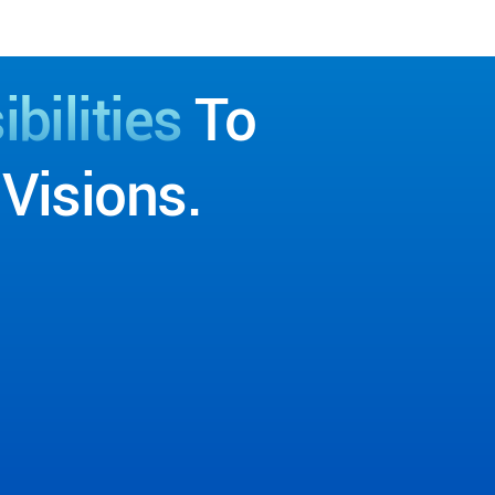
bilities
To
Visions.