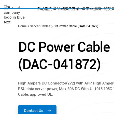
核心能力
產品與解決方案
產業與服務
關於
Home
Server Cables
DC Power Cable (DAC-041872)
DC
Power
Cable
(DAC-041872)
High Ampere DC Connector(2V2) with APP High Amper
PSU data server power, Max 30A DC With UL1015 105C 
Cable, approved UL.
Contact Us