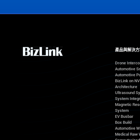
產品與解決方
Drone Interc
Automotive S
Automotive Po
BizLink on N
Architecture
Ultrasound S
System Integr
Magnetic Res
System
EV Busbar
Box Build
Automotive W
Medical Raw 