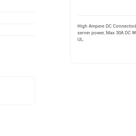
High Ampere DC Connector(
server power, Max 30A DC W
UL.