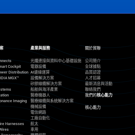
案
產業與服務
關於貿聯
onnects
光纖連接與資料中心基礎設施
公司簡介
mart Cockpit
電器設備
全球據點
wer Distribution
AI邊緣運算
品質認證
VIDIA MGX™
設備解決方案
人才招募
矽膠線纜解決方案
最新消息與活動
ystems
船舶與海洋產業
聯絡我們
ation
醫療機器人
我們的
核心能力
onance Imaging
醫療線纜與系統解決方案
機械設備
核心能力
電信網路
工廠自動化
ire Harnesses
航太
Wires
車用