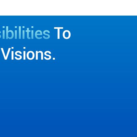
bilities
To
Visions.