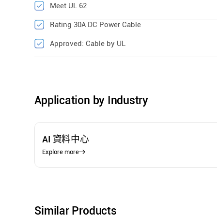
Meet UL 62
Rating 30A DC Power Cable
Approved: Cable by UL
Application by Industry
AI 資料中心
Explore more
Similar Products