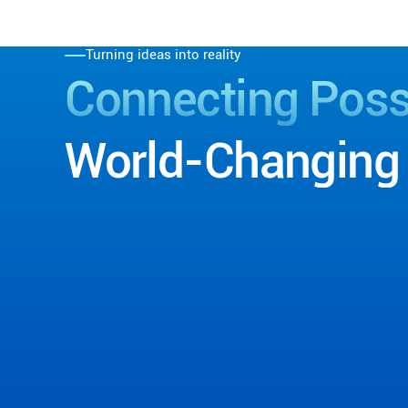
Turning ideas into reality
Connecting
Possi
World-Changing
Contact Us