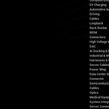
Computerize
EV Charging
Automotive A
Driving
Cables
Loopback
Rack Busbar
WDM
Connectors
High Voltage
DAC
AI Docking & 
Industrial & M
Harnesses & 
Server Cable
Power Whip
Data Center 
Connector
Semiconducto
Cables
Optics
Medical Equip
System Integr
Server Conne