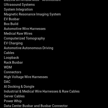
Ultrasound Systems
System Integration
Magnetic Resonance Imaging System
EV Busbar
Box Build
Automotive Wire Harnesses
Medical Raw Wires
Computerized Tomography
EV Charging
Automotive Autonomous Driving
Cables
Loopback
Rack Busbar
WDM
Connectors
High Voltage Wire Harnesses
DAC
AI Docking & Dongle
Industrial & Medical Wire Harnesses & Raw Cables
Server Cables
Power Whip
Data Center Busbar and Busbar Connector