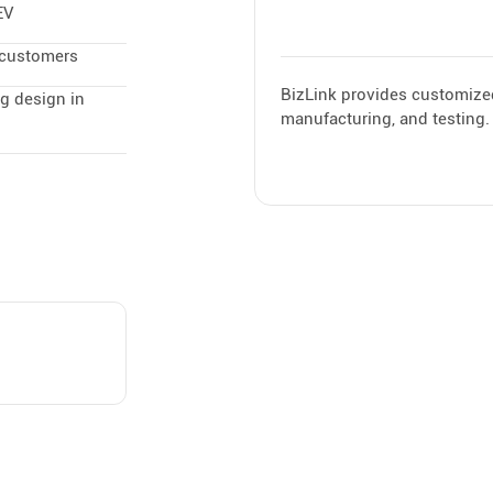
EV
 customers
BizLink provides customized
g design in
manufacturing, and testing.