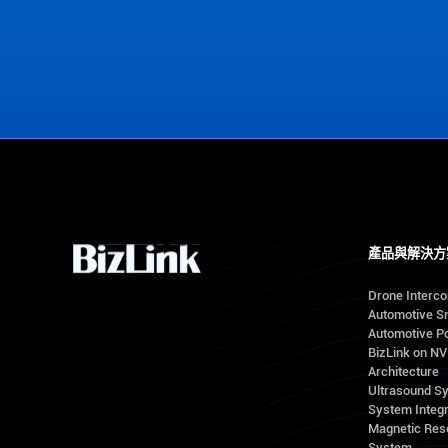
Contact Us
產品與解決方
Drone Interc
Automotive S
Automotive Po
BizLink on N
Architecture
Ultrasound S
System Integr
Magnetic Res
System