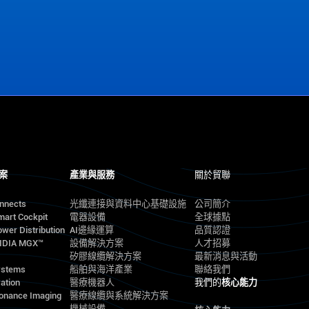
案
產業與服務
關於貿聯
onnects
光纖連接與資料中心基礎設施
公司簡介
mart Cockpit
電器設備
全球據點
wer Distribution
AI邊緣運算
品質認證
VIDIA MGX™
設備解決方案
人才招募
矽膠線纜解決方案
最新消息與活動
ystems
船舶與海洋產業
聯絡我們
ation
醫療機器人
我們的
核心能力
onance Imaging
醫療線纜與系統解決方案
機械設備