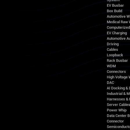
EV Busbar
Box Build
Automotive W
Medical Raw 
Computerize
EV Charging
Automotive A
Driving
Cables
Loopback
Rack Busbar
WDM
Connectors
High Voltage
DAC
AI Docking & 
Industrial & M
Harnesses & 
Server Cable
Power Whip
Data Center 
Connector
Semiconducto