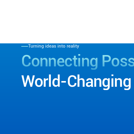
Turning ideas into reality
Connecting
Possi
World-Changing