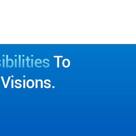
bilities
To
Visions.