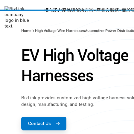
核心能力
產品與解決方案
產業與服務
關於
Home
High Voltage Wire Harnesses
Automotive Power Distributi
EV
High
Voltage
Harnesses
BizLink provides customized high voltage harness sol
design, manufacturing, and testing.
Contact Us